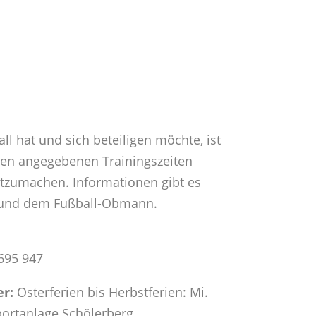
ll hat und sich beteiligen möchte, ist
 den angegebenen Trainingszeiten
tzumachen. Informationen gibt es
 und dem Fußball-Obmann.
6695 947
er:
Osterferien bis Herbstferien: Mi.
portanlage Schölerberg